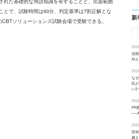
された基礎的な用語知識を有することと、出題範囲
ことで、試験時間は60分、判定基準は7割正解とな
新
のCBTソリューションズ試験会場で受験できる。
2026
信頼
AI
2026
なぜ
氏が
い2
2026
PR
──
2026
技術
越え