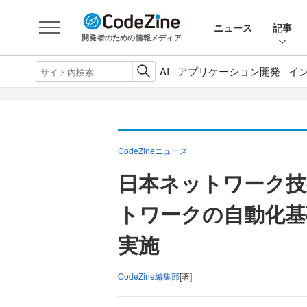
ニュース
記事
開発者のための情報メディア
AI
アプリケーション開発
イ
CodeZineニュース
日本ネットワーク技術
トワークの自動化基礎
実施
CodeZine編集部
[著]