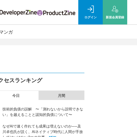
ログイン
新規
会員登録
マンガ
クセスランキング
今日
月間
技術的負債の誤解 〜「測れないから説明できな
い」を越えることと認知的負債について〜
なぜAIで速く作れても成果は増えないのか──及
川卓也氏が説く、AIネイティブ時代に人間が手放
してはいけない2つの仕事