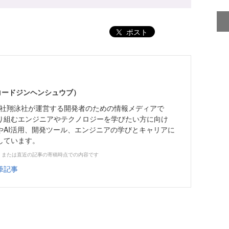
ポスト
（コードジンヘンシュウブ）
株式会社翔泳社が運営する開発者のための情報メディアで
り組むエンジニアやテクノロジーを学びたい方に向け
やAI活用、開発ツール、エンジニアの学びとキャリアに
しています。
、または直近の記事の寄稿時点での内容です
筆記事