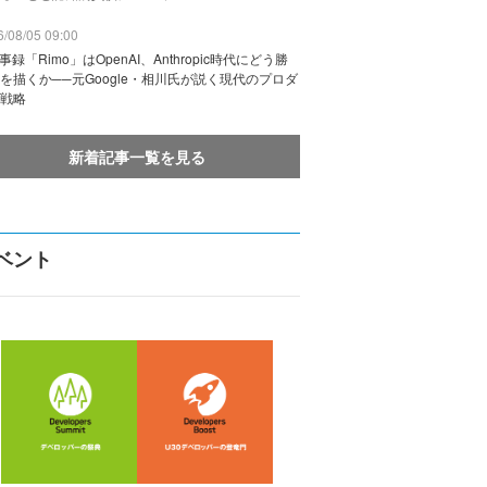
/08/05 09:00
議事録「Rimo」はOpenAI、Anthropic時代にどう勝
を描くか──元Google・相川氏が説く現代のプロダ
戦略
新着記事一覧を見る
ベント