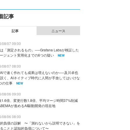
着記事
記事
ニュース
/08/07 09:00
は「測定されるもの」──Grafana Labsが検証した
エージェント実用化までの6つの疑い
NEW
/08/07 08:00
AIで速く作れても成果は増えないのか──及川卓也
説く、AIネイティブ時代に人間が手放してはいけな
つの仕事
NEW
/08/06 09:00
数1.6倍、変更行数1.8倍、平均マージ時間37%削減
ABEMAが進めるAI駆動開発の現在地
/08/06 08:00
的負債の誤解 〜「測れないから説明できない」を
ることと認知的負債について〜