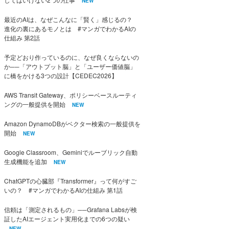
NEW
最近のAIは、なぜこんなに「賢く」感じるの？
進化の裏にあるモノとは #マンガでわかるAIの
仕組み 第2話
予定どおり作っているのに、なぜ良くならないの
か──「アウトプット脳」と「ユーザー価値脳」
に橋をかける3つの設計【CEDEC2026】
AWS Transit Gateway、ポリシーベースルーティ
ングの一般提供を開始
NEW
Amazon DynamoDBがベクター検索の一般提供を
開始
NEW
Google Classroom、Geminiでルーブリック自動
生成機能を追加
NEW
ChatGPTの心臓部『Transformer』って何がすご
いの？ #マンガでわかるAIの仕組み 第1話
信頼は「測定されるもの」──Grafana Labsが検
証したAIエージェント実用化までの6つの疑い
NEW