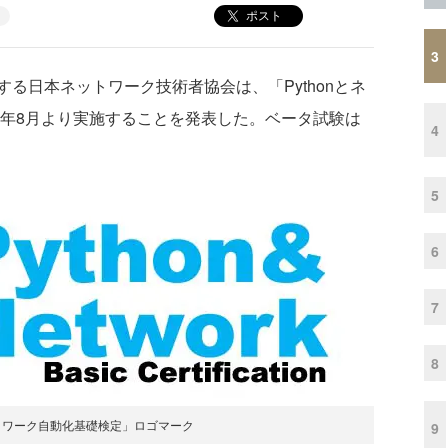
ポスト
3
日本ネットワーク技術者協会は、「Pythonとネ
2年8月より実施することを発表した。ベータ試験は
4
5
6
7
8
ネットワーク自動化基礎検定」ロゴマーク
9