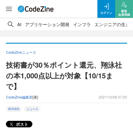
新規
ログイン
会員登録
AI
アプリケーション開発
インフラ
エンジニアの生き
CodeZineニュース
技術書が30％ポイント還元、翔泳社
の本1,000点以上が対象【10/15ま
で】
CodeZine編集部
[著]
2021/10/08 07:00
BOOKS
ニュース
ポスト