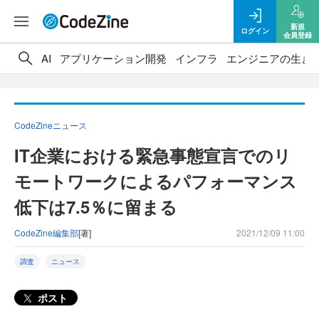
新規
ログイン
会員登録
AI
アプリケーション開発
インフラ
エンジニアの生き
CodeZineニュース
IT企業における緊急事態宣言でのリ
モートワークによるパフォーマンス
低下は7.5％に留まる
CodeZine編集部
[著]
2021/12/09 11:00
調査
ニュース
ポスト