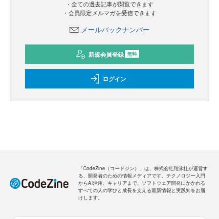
・全ての過去記事が閲覧できます
・会員限定メルマガを受信できます
メールバックナンバー
新規会員登録
無料
ログイン
「CodeZine（コードジン）」は、株式会社翔泳社が運営す
る、開発者のための情報メディアです。テクノロジー入門
からAI活用、キャリアまで、ソフトウェア開発にかかわる
すべての人の学びと成長を支える最新情報と実践知をお届
けします。