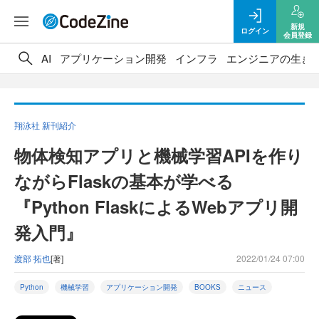
新規
ログイン
会員登録
AI
アプリケーション開発
インフラ
エンジニアの生き
翔泳社 新刊紹介
物体検知アプリと機械学習APIを作り
ながらFlaskの基本が学べる
『Python FlaskによるWebアプリ開
発入門』
渡部 拓也
[著]
2022/01/24 07:00
Python
機械学習
アプリケーション開発
BOOKS
ニュース