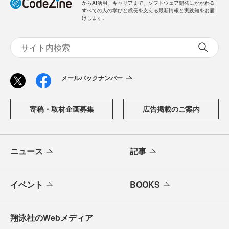
「CodeZine（コードジン）」は、株式会社翔泳社が運営す
る、開発者のための情報メディアです。テクノロジー入門
からAI活用、キャリアまで、ソフトウェア開発にかかわる
すべての人の学びと成長を支える最新情報と実践知をお届
けします。
メールバックナンバー
寄稿・取材企画募集
広告掲載のご案内