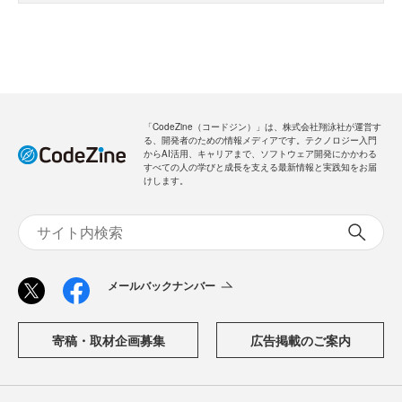
「CodeZine（コードジン）」は、株式会社翔泳社が運営す
る、開発者のための情報メディアです。テクノロジー入門
からAI活用、キャリアまで、ソフトウェア開発にかかわる
すべての人の学びと成長を支える最新情報と実践知をお届
けします。
メールバックナンバー
寄稿・取材企画募集
広告掲載のご案内