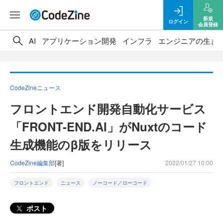
新規
ログイン
会員登録
AI
アプリケーション開発
インフラ
エンジニアの生き
CodeZineニュース
フロントエンド開発自動化サービス
「FRONT-END.AI」がNuxtのコード
生成機能のβ版をリリース
CodeZine編集部
[著]
2022/01/27 10:00
フロントエンド
ニュース
ノーコード／ローコード
ポスト