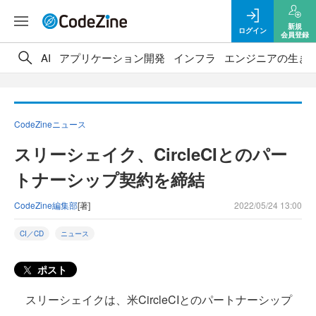
新規
ログイン
会員登録
AI
アプリケーション開発
インフラ
エンジニアの生き
CodeZineニュース
スリーシェイク、CircleCIとのパー
トナーシップ契約を締結
CodeZine編集部
[著]
2022/05/24 13:00
CI／CD
ニュース
ポスト
スリーシェイクは、米CircleCIとのパートナーシップ