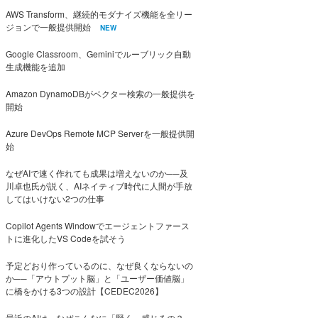
AWS Transform、継続的モダナイズ機能を全リー
ジョンで一般提供開始
NEW
Google Classroom、Geminiでルーブリック自動
生成機能を追加
Amazon DynamoDBがベクター検索の一般提供を
開始
Azure DevOps Remote MCP Serverを一般提供開
始
なぜAIで速く作れても成果は増えないのか──及
川卓也氏が説く、AIネイティブ時代に人間が手放
してはいけない2つの仕事
Copilot Agents Windowでエージェントファース
トに進化したVS Codeを試そう
予定どおり作っているのに、なぜ良くならないの
か──「アウトプット脳」と「ユーザー価値脳」
に橋をかける3つの設計【CEDEC2026】
最近のAIは、なぜこんなに「賢く」感じるの？