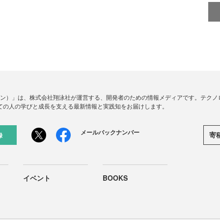
ードジン）」は、株式会社翔泳社が運営する、開発者のための情報メディアです。テク
ての人の学びと成長を支える最新情報と実践知をお届けします。
メールバックナンバー
寄
録
イベント
BOOKS