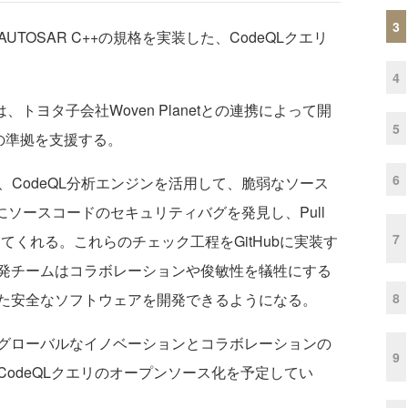
3
AUTOSAR C++の規格を実装した、CodeQLクエリ
4
トヨタ子会社Woven Planetとの連携によって開
5
セスへの準拠を支援する。
6
ingは、CodeQL分析エンジンを活用して、脆弱なソース
にソースコードのセキュリティバグを発見し、Pull
7
してくれる。これらのチェック工程をGitHubに実装す
発チームはコラボレーションや俊敏性を犠牲にする
8
た安全なソフトウェアを開発できるようになる。
グローバルなイノベーションとコラボレーションの
9
odeQLクエリのオープンソース化を予定してい