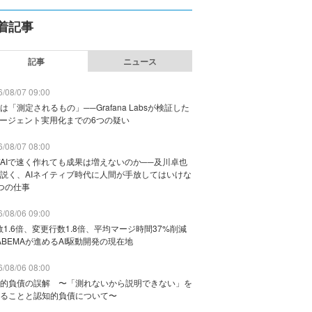
着記事
記事
ニュース
/08/07 09:00
は「測定されるもの」──Grafana Labsが検証した
エージェント実用化までの6つの疑い
/08/07 08:00
AIで速く作れても成果は増えないのか──及川卓也
説く、AIネイティブ時代に人間が手放してはいけな
つの仕事
/08/06 09:00
数1.6倍、変更行数1.8倍、平均マージ時間37%削減
ABEMAが進めるAI駆動開発の現在地
/08/06 08:00
的負債の誤解 〜「測れないから説明できない」を
ることと認知的負債について〜