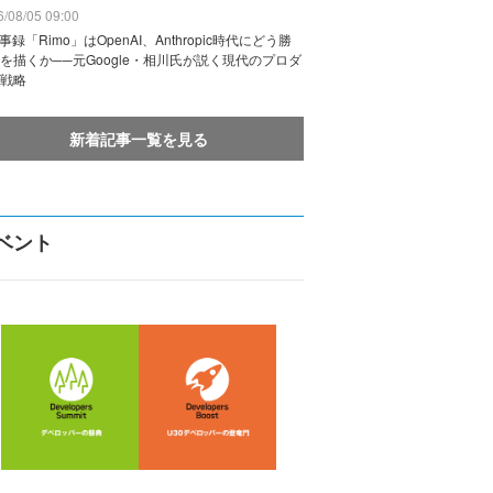
/08/05 09:00
議事録「Rimo」はOpenAI、Anthropic時代にどう勝
を描くか──元Google・相川氏が説く現代のプロダ
戦略
新着記事一覧を見る
ベント