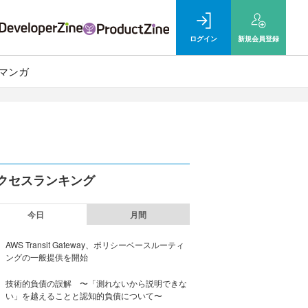
ログイン
新規
会員登録
マンガ
クセスランキング
今日
月間
AWS Transit Gateway、ポリシーベースルーティ
ングの一般提供を開始
技術的負債の誤解 〜「測れないから説明できな
い」を越えることと認知的負債について〜