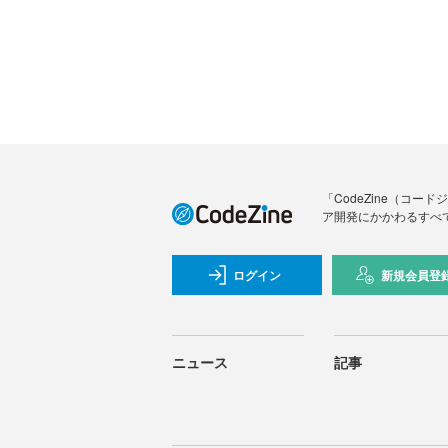
「CodeZine（コ
ア開発にかかわるすべ
ログイン
新規会員登
ニュース
記事