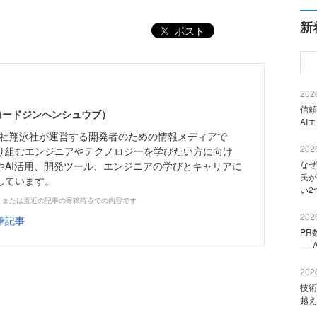
新
ポスト
2026
信頼
（コードジンヘンシュウブ）
AI
株式会社翔泳社が運営する開発者のための情報メディアで
2026
り組むエンジニアやテクノロジーを学びたい方に向け
なぜ
やAI活用、開発ツール、エンジニアの学びとキャリアに
氏が
しています。
い2
、または直近の記事の寄稿時点での内容です
2026
筆記事
PR
──
2026
技術
越え