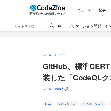
ニュース
記事
開発者のための情報メディア
AI
アプリケーション開発
イ
CodeZineニュース
GitHub、標準CERT
装した「CodeQL
CodeZine編集部
[著]
C++
セキュリティ
イノベーション