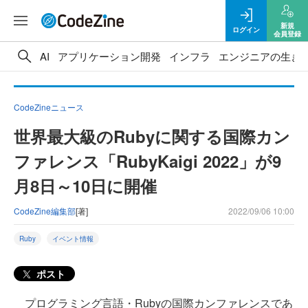
新規
ログイン
会員登録
AI
アプリケーション開発
インフラ
エンジニアの生き
CodeZineニュース
世界最大級のRubyに関する国際カン
ファレンス「RubyKaigi 2022」が9
月8日～10日に開催
CodeZine編集部
[著]
2022/09/06 10:00
Ruby
イベント情報
ポスト
プログラミング言語・Rubyの国際カンファレンスであ