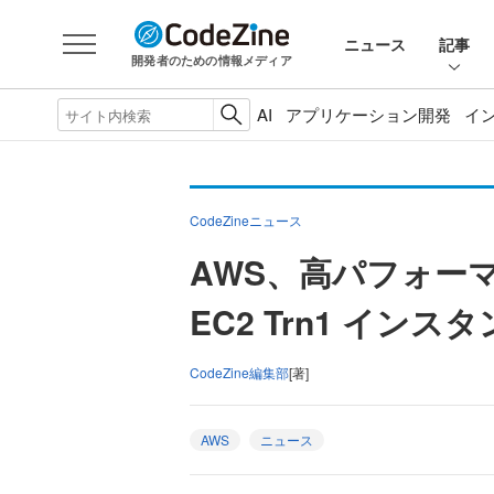
ニュース
記事
開発者のための情報メディア
AI
アプリケーション開発
イ
CodeZineニュース
AWS、高パフォー
EC2 Trn1 イン
CodeZine編集部
[著]
AWS
ニュース