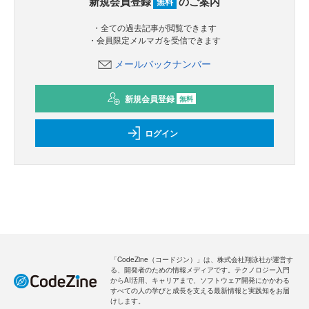
新規会員登録
のご案内
無料
・全ての過去記事が閲覧できます
・会員限定メルマガを受信できます
メールバックナンバー
新規会員登録
無料
ログイン
「CodeZine（コードジン）」は、株式会社翔泳社が運営す
る、開発者のための情報メディアです。テクノロジー入門
からAI活用、キャリアまで、ソフトウェア開発にかかわる
すべての人の学びと成長を支える最新情報と実践知をお届
けします。