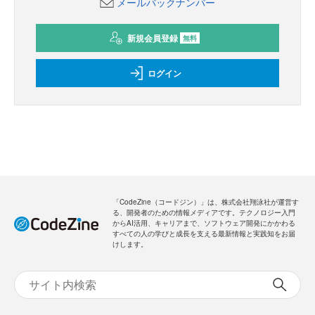
メールバックナンバー
新規会員登録
無料
ログイン
「CodeZine（コードジン）」は、株式会社翔泳社が運営す
る、開発者のための情報メディアです。テクノロジー入門
からAI活用、キャリアまで、ソフトウェア開発にかかわる
すべての人の学びと成長を支える最新情報と実践知をお届
けします。