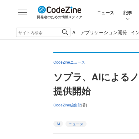
ニュース
記事
開発者のための情報メディア
AI
アプリケーション開発
イ
CodeZineニュース
ソプラ、AIによるノ
提供開始
CodeZine編集部
[著]
AI
ニュース