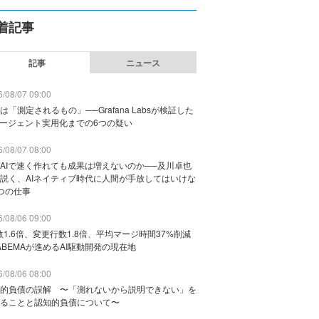
着記事
記事
ニュース
/08/07 09:00
は「測定されるもの」──Grafana Labsが検証した
エージェント実用化までの6つの疑い
/08/07 08:00
AIで速く作れても成果は増えないのか──及川卓也
説く、AIネイティブ時代に人間が手放してはいけな
つの仕事
/08/06 09:00
数1.6倍、変更行数1.8倍、平均マージ時間37%削減
ABEMAが進めるAI駆動開発の現在地
/08/06 08:00
的負債の誤解 〜「測れないから説明できない」を
ることと認知的負債について〜