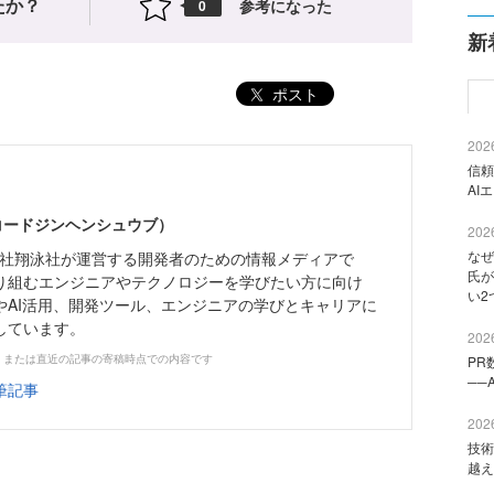
たか？
参考になった
0
新
ポスト
2026
信頼
AI
（コードジンヘンシュウブ）
2026
なぜ
株式会社翔泳社が運営する開発者のための情報メディアで
氏が
り組むエンジニアやテクノロジーを学びたい方に向け
い2
やAI活用、開発ツール、エンジニアの学びとキャリアに
しています。
2026
、または直近の記事の寄稿時点での内容です
PR
──
筆記事
2026
技術
越え