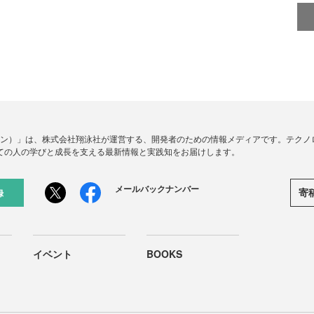
ードジン）」は、株式会社翔泳社が運営する、開発者のための情報メディアです。テク
ての人の学びと成長を支える最新情報と実践知をお届けします。
メールバックナンバー
寄
録
イベント
BOOKS