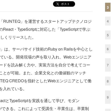
ポスト
3
「RUNTEQ」を運営するスタートアップテクノロジ
4
t・TypeScriptに対応した「TypeScriptで学ぶ
5
ら新しくリリースした。
、サーバサイド技術のRuby on Railsを中心とし
6
している。開発現場の声を取り入れ、Webエンジニア
ードを読み解く力や、実装方法を自分で考えてコー
7
ことが可能。また、企業文化との価値観のマッチ
EQ CREDOを指針としたWebエンジニアとして働
8
を入れている。
9
とTypeScriptを実践を通して学び、モダン
めることができる。これによって受講生・卒業生は、卒業制