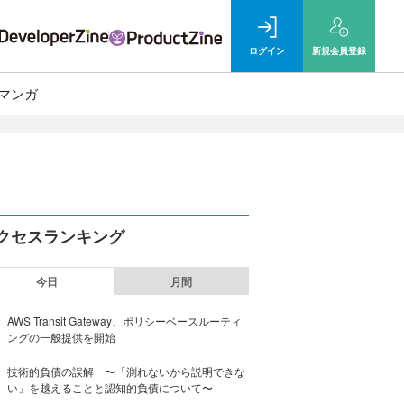
ログイン
新規
会員登録
マンガ
クセスランキング
今日
月間
AWS Transit Gateway、ポリシーベースルーティ
ングの一般提供を開始
技術的負債の誤解 〜「測れないから説明できな
い」を越えることと認知的負債について〜