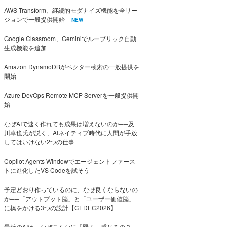
AWS Transform、継続的モダナイズ機能を全リー
ジョンで一般提供開始
NEW
Google Classroom、Geminiでルーブリック自動
生成機能を追加
Amazon DynamoDBがベクター検索の一般提供を
開始
Azure DevOps Remote MCP Serverを一般提供開
始
なぜAIで速く作れても成果は増えないのか──及
川卓也氏が説く、AIネイティブ時代に人間が手放
してはいけない2つの仕事
Copilot Agents Windowでエージェントファース
トに進化したVS Codeを試そう
予定どおり作っているのに、なぜ良くならないの
か──「アウトプット脳」と「ユーザー価値脳」
に橋をかける3つの設計【CEDEC2026】
最近のAIは、なぜこんなに「賢く」感じるの？