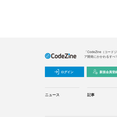
「CodeZine（コ
ア開発にかかわるすべ
ログイン
新規会員登
ニュース
記事