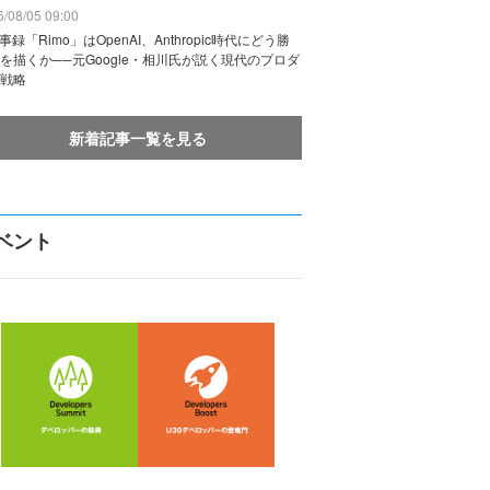
/08/05 09:00
議事録「Rimo」はOpenAI、Anthropic時代にどう勝
を描くか──元Google・相川氏が説く現代のプロダ
戦略
新着記事一覧を見る
ベント