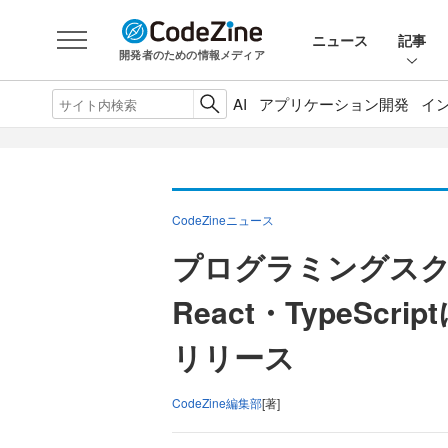
ニュース
記事
開発者のための情報メディア
AI
アプリケーション開発
イ
CodeZineニュース
プログラミングスク
React・TypeSc
リリース
CodeZine編集部
[著]