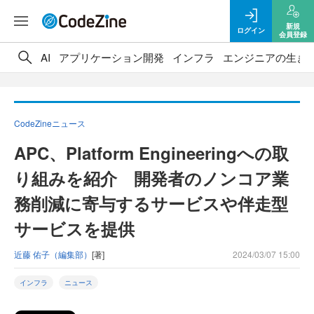
新規
ログイン
会員登録
AI
アプリケーション開発
インフラ
エンジニアの生き
CodeZineニュース
APC、Platform Engineeringへの取
り組みを紹介 開発者のノンコア業
務削減に寄与するサービスや伴走型
サービスを提供
近藤 佑子（編集部）
[著]
2024/03/07 15:00
インフラ
ニュース