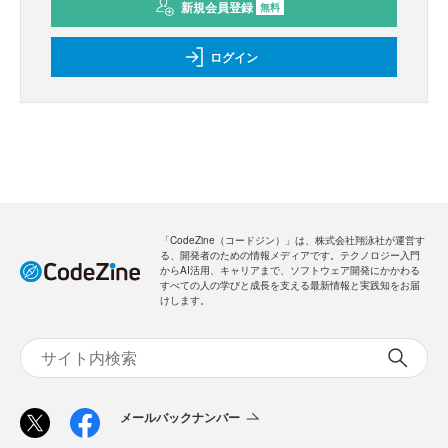
新規会員登録
無料
ログイン
「CodeZine（コードジン）」は、株式会社翔泳社が運営す
る、開発者のための情報メディアです。テクノロジー入門
からAI活用、キャリアまで、ソフトウェア開発にかかわる
すべての人の学びと成長を支える最新情報と実践知をお届
けします。
メールバックナンバー