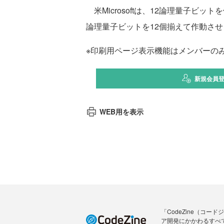
米Microsoftは、12論理量子
論理量子ビットを12個揃えて作動さ
※印刷用ページ表示機能はメンバーの
新規会員
WEB用を表示
「CodeZine（コ
ア開発にかかわるすべ