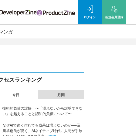
ログイン
新規
会員登録
マンガ
クセスランキング
今日
月間
技術的負債の誤解 〜「測れないから説明できな
い」を越えることと認知的負債について〜
なぜAIで速く作れても成果は増えないのか──及
川卓也氏が説く、AIネイティブ時代に人間が手放
してはいけない2つの仕事