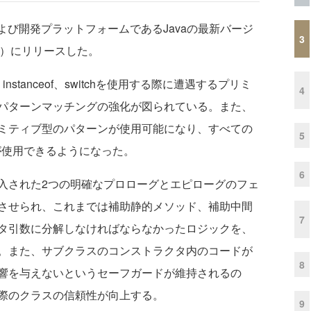
および開発プラットフォームであるJavaの最新バージ
3
時間）にリリースした。
stanceof、switchを使用する際に遭遇するプリミ
4
パターンマッチングの強化が図られている。また、
ミティブ型のパターンが使用可能になり、すべての
5
tchが使用できるようになった。
6
された2つの明確なプロローグとエピローグのフェ
させられ、これまでは補助静的メソッド、補助中間
7
タ引数に分解しなければならなかったロジックを、
。また、サブクラスのコンストラクタ内のコードが
8
響を与えないというセーフガードが維持されるの
際のクラスの信頼性が向上する。
9