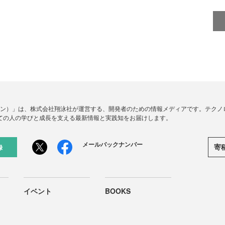
ードジン）」は、株式会社翔泳社が運営する、開発者のための情報メディアです。テク
ての人の学びと成長を支える最新情報と実践知をお届けします。
メールバックナンバー
寄
録
イベント
BOOKS