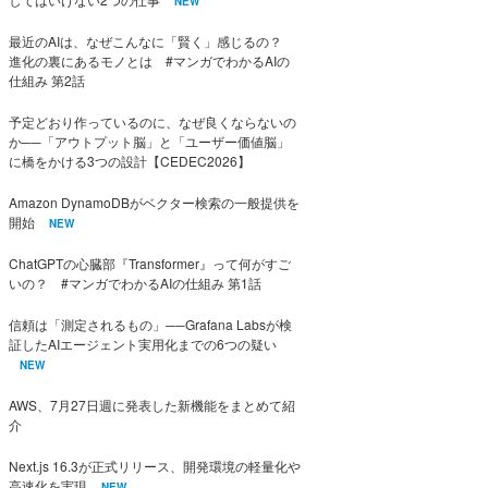
NEW
最近のAIは、なぜこんなに「賢く」感じるの？
進化の裏にあるモノとは #マンガでわかるAIの
仕組み 第2話
予定どおり作っているのに、なぜ良くならないの
か──「アウトプット脳」と「ユーザー価値脳」
に橋をかける3つの設計【CEDEC2026】
Amazon DynamoDBがベクター検索の一般提供を
開始
NEW
ChatGPTの心臓部『Transformer』って何がすご
いの？ #マンガでわかるAIの仕組み 第1話
信頼は「測定されるもの」──Grafana Labsが検
証したAIエージェント実用化までの6つの疑い
NEW
AWS、7月27日週に発表した新機能をまとめて紹
介
Next.js 16.3が正式リリース、開発環境の軽量化や
高速化を実現
NEW