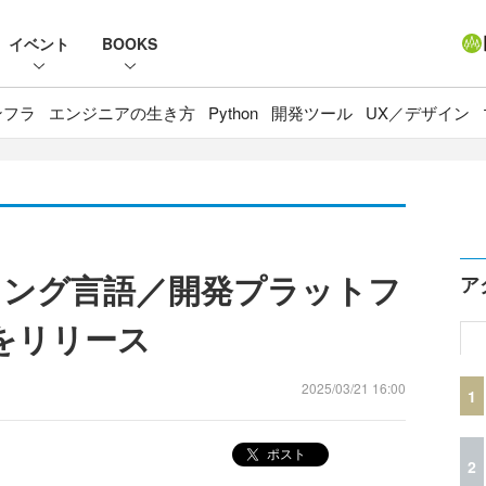
イベント
BOOKS
ンフラ
エンジニアの生き方
Python
開発ツール
UX／デザイン
ラミング言語／開発プラットフ
ア
」をリリース
2025/03/21 16:00
1
ポスト
2