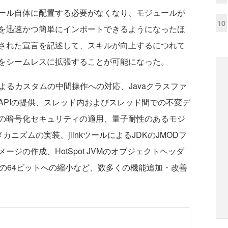
ール自体に配置する必要がなくなり、モジュールが
10
を迅速かつ簡単にインポートできるようになったほ
された宣言を記述して、スキルが向上するにつれて
をシームレスに拡張することが可能になった。
張によるカスタムの中間操作への対応、Javaクラスファ
APIの提供、スレッド内およびスレッド間での不変デ
の暗号化セキュリティの適用、量子耐性のあるモジ
メカニズムの実装、jlinkツールによるJDKのJMODフ
ジの作成、HotSpot JVMのオブジェクトヘッダ
の64ビットへの縮小など、数多くの機能追加・改善