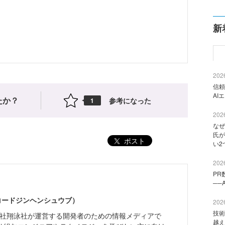
新
2026
信頼
AI
たか？
参考になった
1
2026
なぜ
氏が
ポスト
い2
2026
PR
──
（コードジンヘンシュウブ）
2026
技術
株式会社翔泳社が運営する開発者のための情報メディアで
越え