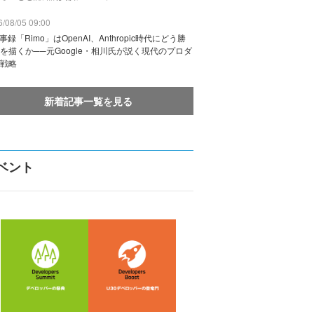
/08/05 09:00
議事録「Rimo」はOpenAI、Anthropic時代にどう勝
を描くか──元Google・相川氏が説く現代のプロダ
戦略
新着記事一覧を見る
ベント