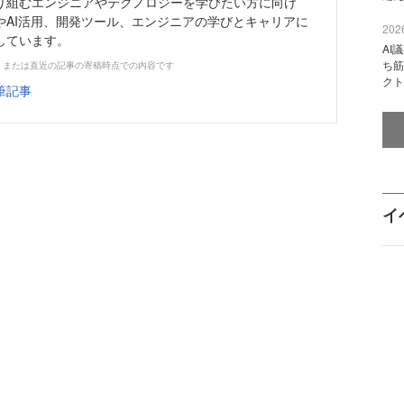
り組むエンジニアやテクノロジーを学びたい方に向け
やAI活用、開発ツール、エンジニアの学びとキャリアに
2026
しています。
AI
ち筋
、または直近の記事の寄稿時点での内容です
クト
筆記事
イ