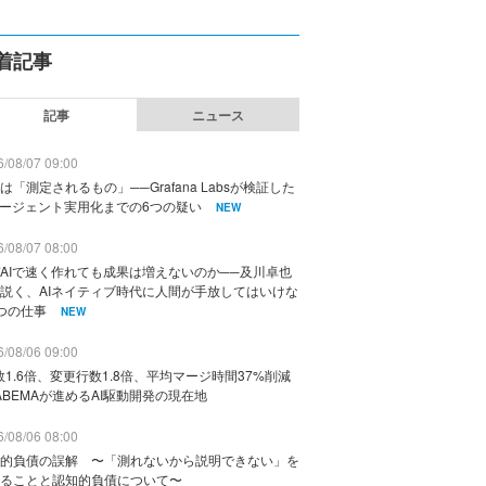
着記事
記事
ニュース
/08/07 09:00
は「測定されるもの」──Grafana Labsが検証した
エージェント実用化までの6つの疑い
NEW
/08/07 08:00
AIで速く作れても成果は増えないのか──及川卓也
説く、AIネイティブ時代に人間が手放してはいけな
つの仕事
NEW
/08/06 09:00
数1.6倍、変更行数1.8倍、平均マージ時間37%削減
ABEMAが進めるAI駆動開発の現在地
/08/06 08:00
的負債の誤解 〜「測れないから説明できない」を
ることと認知的負債について〜