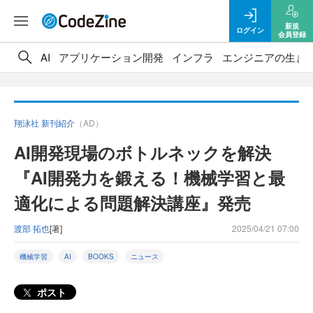
新規
ログイン
会員登録
AI
アプリケーション開発
インフラ
エンジニアの生き
翔泳社 新刊紹介
（AD）
AI開発現場のボトルネックを解決
『AI開発力を鍛える！機械学習と最
適化による問題解決講座』発売
渡部 拓也
[著]
2025/04/21 07:00
機械学習
AI
BOOKS
ニュース
ポスト