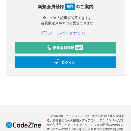
新規会員登録
のご案内
無料
・全ての過去記事が閲覧できます
・会員限定メルマガを受信できます
メールバックナンバー
新規会員登録
無料
ログイン
「CodeZine（コードジン）」は、株式会社翔泳社が運営す
る、開発者のための情報メディアです。テクノロジー入門
からAI活用、キャリアまで、ソフトウェア開発にかかわる
すべての人の学びと成長を支える最新情報と実践知をお届