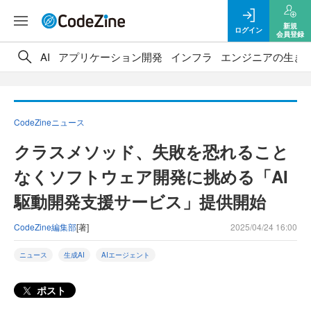
新規
ログイン
会員登録
AI
アプリケーション開発
インフラ
エンジニアの生き
CodeZineニュース
クラスメソッド、失敗を恐れること
なくソフトウェア開発に挑める「AI
駆動開発支援サービス」提供開始
CodeZine編集部
[著]
2025/04/24 16:00
ニュース
生成AI
AIエージェント
ポスト