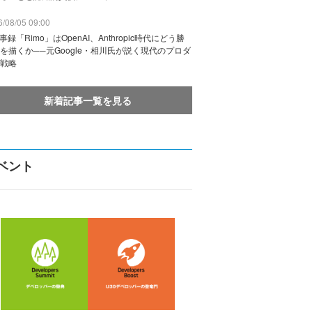
/08/05 09:00
議事録「Rimo」はOpenAI、Anthropic時代にどう勝
を描くか──元Google・相川氏が説く現代のプロダ
戦略
新着記事一覧を見る
ベント