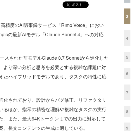
ポスト
3
度のAI議事録サービス「Rimo Voice」におい
icの最新AIモデル「Claude Sonnet 4」への対応
4
5
リースされた前モデルClaude 3.7 Sonnetから進化した
と、より深い分析と思考を必要とする複雑な課題に対
6
えたハイブリッドモデルであり、タスクの特性に応
7
強化されており、設計からバグ修正、リファクタリ
いるほか、指示の精密な理解や複雑なタスクの実行
8
た。また、最大64Kトークンまでの出力に対応して
案、長文コンテンツの生成に適している。
9