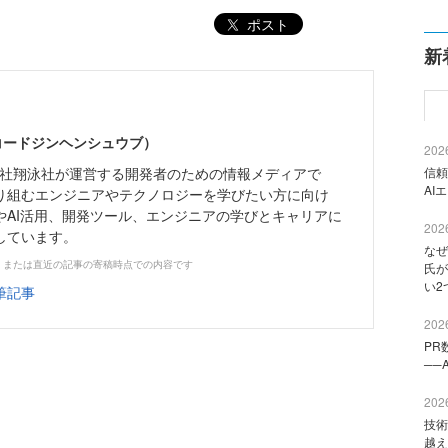
ポスト
新
（コードジンヘンシュウブ）
2026
株式会社翔泳社が運営する開発者のための情報メディアで
信頼
AI
り組むエンジニアやテクノロジーを学びたい方に向け
やAI活用、開発ツール、エンジニアの学びとキャリアに
2026
しています。
なぜ
、または直近の記事の寄稿時点での内容です
氏が
い2
筆記事
2026
PR
──
2026
技術
越え