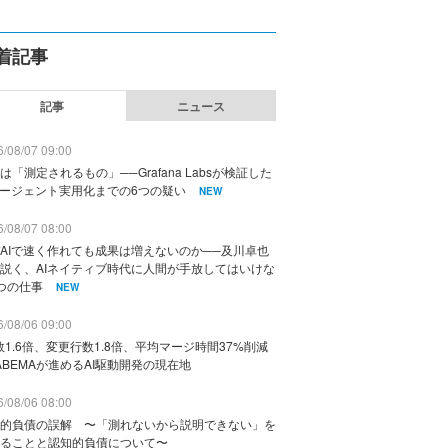
着記事
記事
ニュース
/08/07 09:00
は「測定されるもの」──Grafana Labsが検証した
エージェント実用化までの6つの疑い
NEW
/08/07 08:00
AIで速く作れても成果は増えないのか──及川卓也
説く、AIネイティブ時代に人間が手放してはいけな
つの仕事
NEW
/08/06 09:00
数1.6倍、変更行数1.8倍、平均マージ時間37%削減
ABEMAが進めるAI駆動開発の現在地
/08/06 08:00
的負債の誤解 〜「測れないから説明できない」を
ることと認知的負債について〜