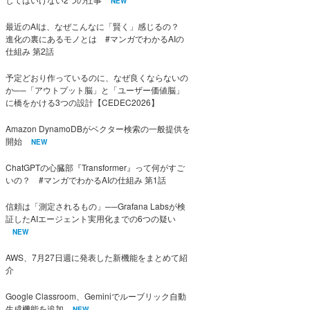
NEW
最近のAIは、なぜこんなに「賢く」感じるの？
進化の裏にあるモノとは #マンガでわかるAIの
仕組み 第2話
予定どおり作っているのに、なぜ良くならないの
か──「アウトプット脳」と「ユーザー価値脳」
に橋をかける3つの設計【CEDEC2026】
Amazon DynamoDBがベクター検索の一般提供を
開始
NEW
ChatGPTの心臓部『Transformer』って何がすご
いの？ #マンガでわかるAIの仕組み 第1話
信頼は「測定されるもの」──Grafana Labsが検
証したAIエージェント実用化までの6つの疑い
NEW
AWS、7月27日週に発表した新機能をまとめて紹
介
Google Classroom、Geminiでルーブリック自動
生成機能を追加
NEW