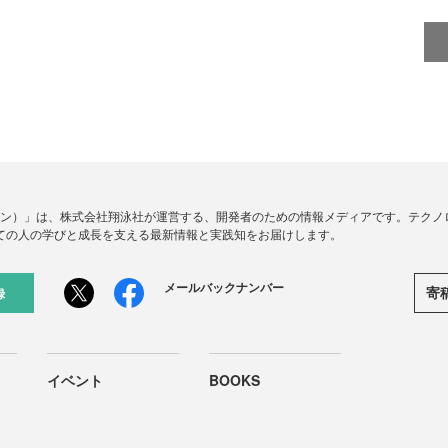
ードジン）」は、株式会社翔泳社が運営する、開発者のための情報メディアです。テク
ての人の学びと成長を支える最新情報と実践知をお届けします。
メールバックナンバー
寄
録
イベント
BOOKS