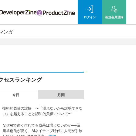
ログイン
新規
会員登録
マンガ
クセスランキング
今日
月間
技術的負債の誤解 〜「測れないから説明できな
い」を越えることと認知的負債について〜
なぜAIで速く作れても成果は増えないのか──及
川卓也氏が説く、AIネイティブ時代に人間が手放
してはいけない2つの仕事