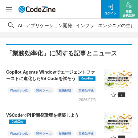
新規
ログイン
会員登録
AI
アプリケーション開発
インフラ
エンジニアの生き
「業務効率化」に関する記事とニュース
Copilot Agents Windowでエージェントファ
ーストに進化したVS Codeを試そう
CodeZine
Visual Studio
開発ツール
技術解説
業務効率化
3
2026/07/31
VSCodeでPHP開発環境を構築しよう
CodeZine
Visual Studio
開発ツール
技術解説
業務効率化
3