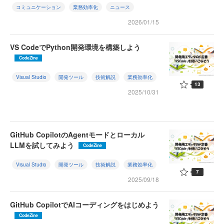
コミュニケーション
業務効率化
ニュース
2026/01/15
VS CodeでPython開発環境を構築しよう
CodeZine
Visual Studio
開発ツール
技術解説
業務効率化
13
2025/10/31
GitHub CopilotのAgentモードとローカル
LLMを試してみよう
CodeZine
Visual Studio
開発ツール
技術解説
業務効率化
7
2025/09/18
GitHub CopilotでAIコーディングをはじめよう
CodeZine