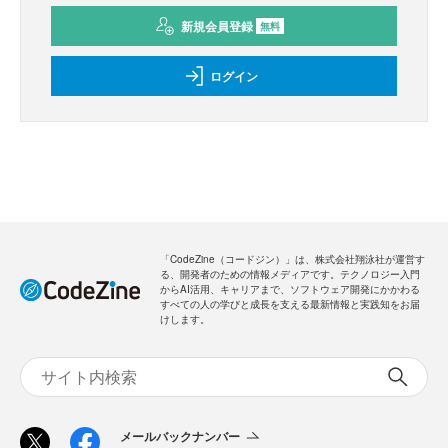
新規会員登録
無料
ログイン
「CodeZine（コードジン）」は、株式会社翔泳社が運営す
る、開発者のための情報メディアです。テクノロジー入門
からAI活用、キャリアまで、ソフトウェア開発にかかわる
すべての人の学びと成長を支える最新情報と実践知をお届
けします。
メールバックナンバー