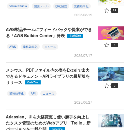
Visual Studio
開発ツール
技術解説
業務効率化
24
2025/08/19
AWS製品チームにフィードバックや提案ができ
る「AWS Builder Center」発表
CodeZine
0
AWS
業務効率化
ニュース
2025/07/17
メシウス、PDFファイル内の表をExcelで出力
できるドキュメントAPIライブラリの最新版を
リリース
CodeZine
0
業務効率化
API
ニュース
2025/06/27
Atlassian、UIを大幅変更し使い勝手を向上し
たタスク管理のためのWebアプリ「Trello」新
バージョンを一般公開
CodeZine