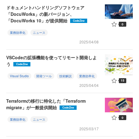
ドキュメントハンドリングソフトウェア
「DocuWorks」の新バージョン、
「DocuWorks 10」が提供開始
CodeZine
0
業務効率化
ニュース
2025/04/08
VSCodeの拡張機能を使ってリモート開発しよ
う
CodeZine
Visual Studio
開発ツール
技術解説
業務効率化
15
2025/04/04
Terraformの移行に特化した「Terraform
migrate」が一般提供開始
CodeZine
0
業務効率化
ニュース
2025/03/17