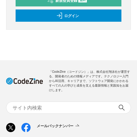
新規会員登録
無料
ログイン
「CodeZine（コードジン）」は、株式会社翔泳社が運営す
る、開発者のための情報メディアです。テクノロジー入門
からAI活用、キャリアまで、ソフトウェア開発にかかわる
すべての人の学びと成長を支える最新情報と実践知をお届
けします。
メールバックナンバー