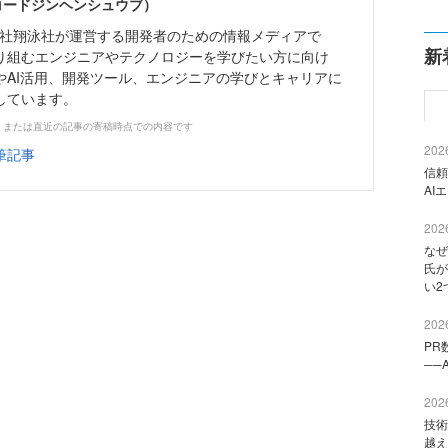
（コードジンヘンシュウブ）
株式会社翔泳社が運営する開発者のための情報メディアで
新
り組むエンジニアやテクノロジーを学びたい方に向け
やAI活用、開発ツール、エンジニアの学びとキャリアに
しています。
、または直近の記事の寄稿時点での内容です
2026
筆記事
信頼
AI
2026
なぜ
氏が
い2
2026
PR
──
2026
技術
越え