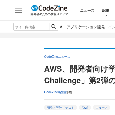
ニュース
記事
開発者のための情報メディア
AI
アプリケーション開発
イ
CodeZineニュース
AWS、開発者向け学習
Challenge」第
CodeZine編集部
[著]
開発／設計／テスト
AWS
ニュース