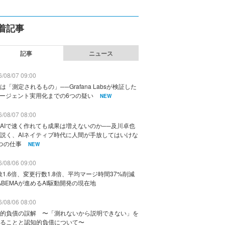
着記事
記事
ニュース
/08/07 09:00
は「測定されるもの」──Grafana Labsが検証した
エージェント実用化までの6つの疑い
NEW
/08/07 08:00
AIで速く作れても成果は増えないのか──及川卓也
説く、AIネイティブ時代に人間が手放してはいけな
つの仕事
NEW
/08/06 09:00
数1.6倍、変更行数1.8倍、平均マージ時間37%削減
ABEMAが進めるAI駆動開発の現在地
/08/06 08:00
的負債の誤解 〜「測れないから説明できない」を
ることと認知的負債について〜