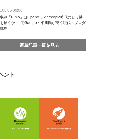
/08/05 09:00
議事録「Rimo」はOpenAI、Anthropic時代にどう勝
を描くか──元Google・相川氏が説く現代のプロダ
戦略
新着記事一覧を見る
ベント