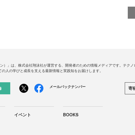
ードジン）」は、株式会社翔泳社が運営する、開発者のための情報メディアです。テク
ての人の学びと成長を支える最新情報と実践知をお届けします。
メールバックナンバー
寄
録
イベント
BOOKS