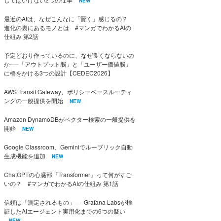
NEW
最近のAIは、なぜこんなに「賢く」感じるの？
進化の裏にあるモノとは #マンガでわかるAIの
仕組み 第2話
予定どおり作っているのに、なぜ良くならないの
か──「アウトプット脳」と「ユーザー価値脳」
に橋をかける3つの設計【CEDEC2026】
AWS Transit Gateway、ポリシーベースルーティ
ングの一般提供を開始
NEW
Amazon DynamoDBがベクター検索の一般提供を
開始
NEW
Google Classroom、Geminiでルーブリック自動
生成機能を追加
NEW
ChatGPTの心臓部『Transformer』って何がすご
いの？ #マンガでわかるAIの仕組み 第1話
信頼は「測定されるもの」──Grafana Labsが検
証したAIエージェント実用化までの6つの疑い
NEW