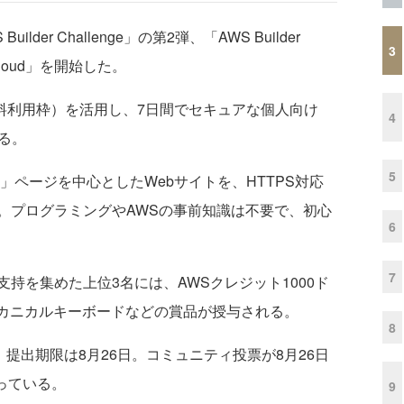
er Challenge」の第2弾、「AWS Builder
3
 the cloud」を開始した。
WS無料利用枠）を活用し、7日間でセキュアな個人向け
4
る。
5
e」ページを中心としたWebサイトを、HTTPS対応
。プログラミングやAWSの事前知識は不要で、初心
6
7
を集めた上位3名には、AWSクレジット1000ド
ron製メカニカルキーボードなどの賞品が授与される。
8
提出期限は8月26日。コミュニティ投票が8月26日
なっている。
9