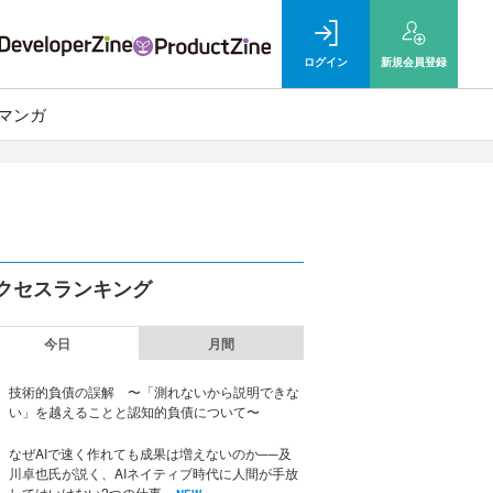
ログイン
新規
会員登録
マンガ
クセスランキング
今日
月間
技術的負債の誤解 〜「測れないから説明できな
い」を越えることと認知的負債について〜
なぜAIで速く作れても成果は増えないのか──及
川卓也氏が説く、AIネイティブ時代に人間が手放
してはいけない2つの仕事