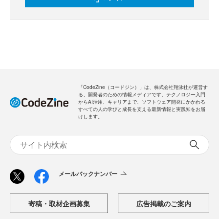
「CodeZine（コードジン）」は、株式会社翔泳社が運営す
る、開発者のための情報メディアです。テクノロジー入門
からAI活用、キャリアまで、ソフトウェア開発にかかわる
すべての人の学びと成長を支える最新情報と実践知をお届
けします。
メールバックナンバー
寄稿・取材企画募集
広告掲載のご案内