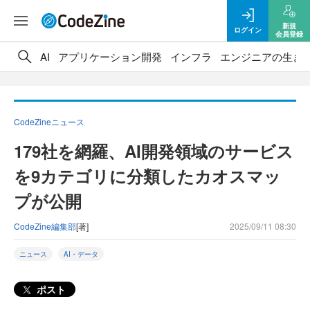
新規
ログイン
会員登録
AI
アプリケーション開発
インフラ
エンジニアの生き
CodeZineニュース
179社を網羅、AI開発領域のサービス
を9カテゴリに分類したカオスマッ
プが公開
CodeZine編集部
[著]
2025/09/11 08:30
ニュース
AI・データ
ポスト