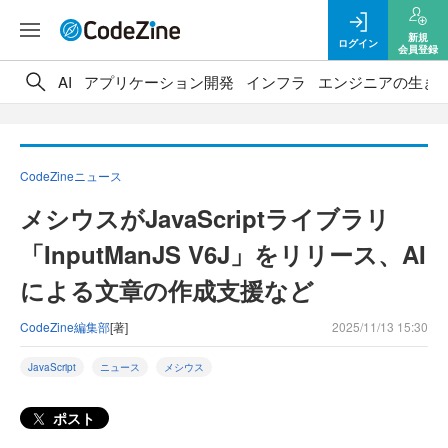
新規
ログイン
会員登録
AI
アプリケーション開発
インフラ
エンジニアの生き
CodeZineニュース
メシウスがJavaScriptライブラリ
「InputManJS V6J」をリリース、AI
による文章の作成支援など
CodeZine編集部
[著]
2025/11/13 15:30
JavaScript
ニュース
メシウス
ポスト