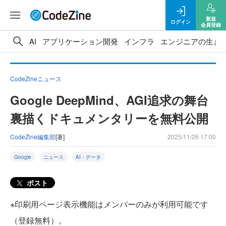
新規
ログイン
会員登録
AI
アプリケーション開発
インフラ
エンジニアの生き
CodeZineニュース
Google DeepMind、AGI追求の舞台
裏描くドキュメンタリーを無料公開
CodeZine編集部
[著]
2025/11/26 17:00
Google
ニュース
AI・データ
ポスト
※印刷用ページ表示機能はメンバーのみが利用可能です
（登録無料）。