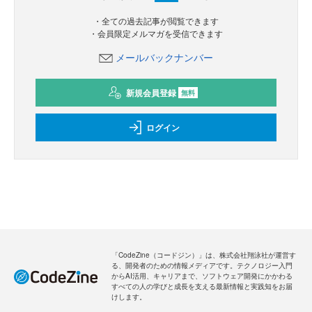
・全ての過去記事が閲覧できます
・会員限定メルマガを受信できます
メールバックナンバー
新規会員登録
無料
ログイン
「CodeZine（コードジン）」は、株式会社翔泳社が運営す
る、開発者のための情報メディアです。テクノロジー入門
からAI活用、キャリアまで、ソフトウェア開発にかかわる
すべての人の学びと成長を支える最新情報と実践知をお届
けします。