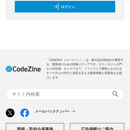
ログイン
「CodeZine（コードジン）」は、株式会社翔泳社が運営す
る、開発者のための情報メディアです。テクノロジー入門
からAI活用、キャリアまで、ソフトウェア開発にかかわる
すべての人の学びと成長を支える最新情報と実践知をお届
けします。
メールバックナンバー
寄稿・取材企画募集
広告掲載のご案内