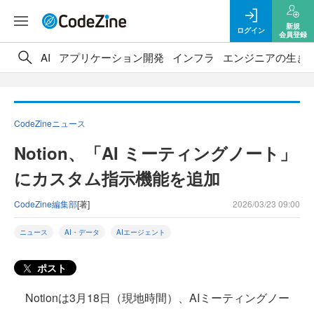
新規
ログイン
会員登録
AI
アプリケーション開発
インフラ
エンジニアの生き
CodeZineニュース
Notion、「AI ミーティングノート」
にカスタム指示機能を追加
CodeZine編集部
[著]
2026/03/23 09:00
ニュース
AI・データ
AIエージェント
ポスト
Notionは3月18日（現地時間）、AIミーティングノー