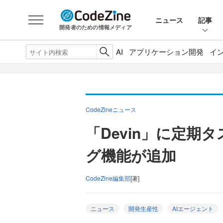
ニュース
記事
開発者のための情報メディア
AI
アプリケーション開発
イ
CodeZineニュース
「Devin」に定期
グ機能が追加
CodeZine編集部
[著]
ニュース
開発生産性
AIエージェント