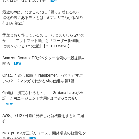
NEW
最近のAIは、なぜこんなに「賢く」感じるの？
進化の裏にあるモノとは #マンガでわかるAIの
仕組み 第2話
予定どおり作っているのに、なぜ良くならないの
か──「アウトプット脳」と「ユーザー価値脳」
に橋をかける3つの設計【CEDEC2026】
Amazon DynamoDBがベクター検索の一般提供を
開始
NEW
ChatGPTの心臓部『Transformer』って何がすご
いの？ #マンガでわかるAIの仕組み 第1話
信頼は「測定されるもの」──Grafana Labsが検
証したAIエージェント実用化までの6つの疑い
NEW
AWS、7月27日週に発表した新機能をまとめて紹
介
Next.js 16.3が正式リリース、開発環境の軽量化や
高速化を実現
NEW