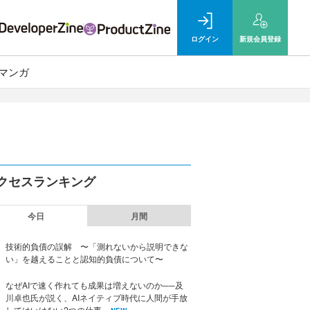
ログイン
新規
会員登録
マンガ
クセスランキング
今日
月間
技術的負債の誤解 〜「測れないから説明できな
い」を越えることと認知的負債について〜
なぜAIで速く作れても成果は増えないのか──及
川卓也氏が説く、AIネイティブ時代に人間が手放
してはいけない2つの仕事