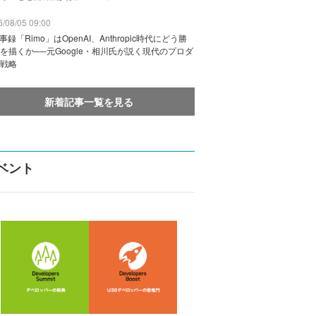
/08/05 09:00
議事録「Rimo」はOpenAI、Anthropic時代にどう勝
を描くか──元Google・相川氏が説く現代のプロダ
戦略
新着記事一覧を見る
ベント