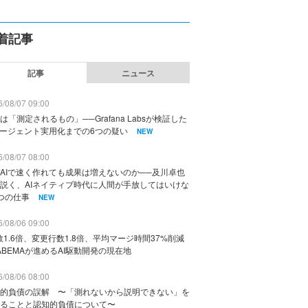
着記事
記事
ニュース
/08/07 09:00
は「測定されるもの」──Grafana Labsが検証した
エージェント実用化までの6つの疑い
NEW
/08/07 08:00
AIで速く作れても成果は増えないのか──及川卓也
説く、AIネイティブ時代に人間が手放してはいけな
つの仕事
NEW
/08/06 09:00
数1.6倍、変更行数1.8倍、平均マージ時間37%削減
ABEMAが進めるAI駆動開発の現在地
/08/06 08:00
的負債の誤解 〜「測れないから説明できない」を
ることと認知的負債について〜