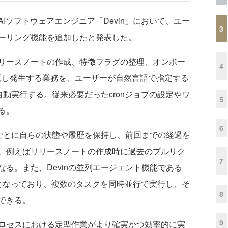
）、AIソフトウェアエンジニア「Devin」において、ユー
3
ーリング機能を追加したと発表した。
リースノートの作成、特徴フラグの整理、オンボー
4
返し発生する業務を、ユーザーが自然言語で指定する
自動実行する。従来必要だったcronジョブの設定やワ
5
る。
6
行ごとに自らの状態や履歴を保持し、前回までの経過を
、例えばリリースノートの作成時に過去のプルリク
7
る。また、Devinの並列エージェント機能である
携が可能となっており、複数のタスクを同時並行で実行し、そ
8
できる。
9
ロセスにおける定型作業がより確実かつ効率的に実