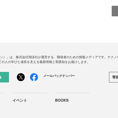
ードジン）」は、株式会社翔泳社が運営する、開発者のための情報メディアです。テク
ての人の学びと成長を支える最新情報と実践知をお届けします。
メールバックナンバー
寄
録
イベント
BOOKS