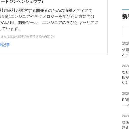
（コードジンヘンシュウブ）
株式会社翔泳社が運営する開発者のための情報メディアで
新
り組むエンジニアやテクノロジーを学びたい方に向け
やAI活用、開発ツール、エンジニアの学びとキャリアに
しています。
、または直近の記事の寄稿時点での内容です
2026
筆記事
信頼
AI
2026
なぜ
氏が
い2
2026
PR
──
2026
技術
越え