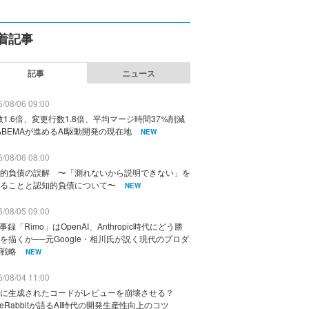
着記事
記事
ニュース
/08/06 09:00
数1.6倍、変更行数1.8倍、平均マージ時間37%削減
ABEMAが進めるAI駆動開発の現在地
NEW
/08/06 08:00
的負債の誤解 〜「測れないから説明できない」を
ることと認知的負債について〜
NEW
/08/05 09:00
議事録「Rimo」はOpenAI、Anthropic時代にどう勝
を描くか──元Google・相川氏が説く現代のプロダ
戦略
NEW
/08/04 11:00
に生成されたコードがレビューを崩壊させる？
deRabbitが語るAI時代の開発生産性向上のコツ