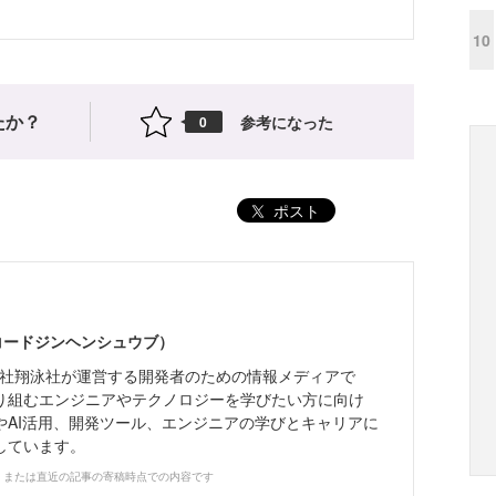
10
たか？
参考になった
0
ポスト
（コードジンヘンシュウブ）
株式会社翔泳社が運営する開発者のための情報メディアで
り組むエンジニアやテクノロジーを学びたい方に向け
やAI活用、開発ツール、エンジニアの学びとキャリアに
しています。
、または直近の記事の寄稿時点での内容です