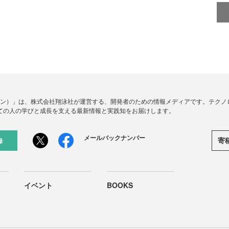
ードジン）」は、株式会社翔泳社が運営する、開発者のための情報メディアです。テク
ての人の学びと成長を支える最新情報と実践知をお届けします。
メールバックナンバー
寄
録
イベント
BOOKS