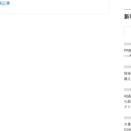
筆記事
新
2026
PR
──
2026
技術
越え
2026
AI
ち筋
クト
2026
大量
Co