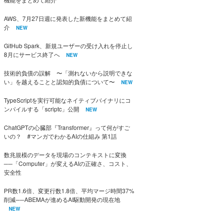
AWS、7月27日週に発表した新機能をまとめて紹
介
NEW
GitHub Spark、新規ユーザーの受け入れを停止し
8月にサービス終了へ
NEW
技術的負債の誤解 〜「測れないから説明できな
い」を越えることと認知的負債について〜
NEW
TypeScriptを実行可能なネイティブバイナリにコ
ンパイルする「scriptc」公開
NEW
ChatGPTの心臓部『Transformer』って何がすご
いの？ #マンガでわかるAIの仕組み 第1話
数兆規模のデータを現場のコンテキストに変換
──「Computer」が変えるAIの正確さ、コスト、
安全性
PR数1.6倍、変更行数1.8倍、平均マージ時間37%
削減──ABEMAが進めるAI駆動開発の現在地
NEW