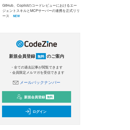
GitHub、Copilotのコードレビューにおけるエー
ジェントスキルとMCPサーバーの連携を正式リリ
ース
NEW
新規会員登録
のご案内
無料
・全ての過去記事が閲覧できます
・会員限定メルマガを受信できます
メールバックナンバー
新規会員登録
無料
ログイン