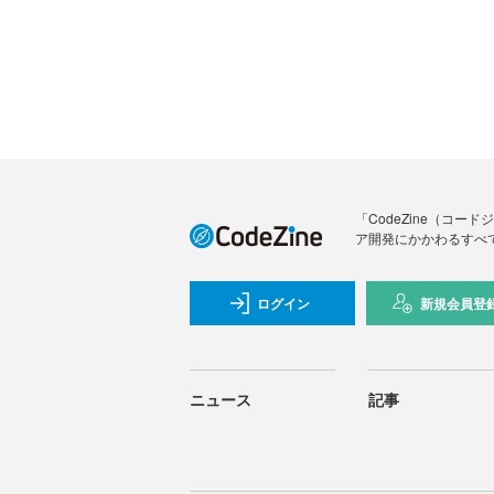
「CodeZine（コ
ア開発にかかわるすべ
ログイン
新規会員登
ニュース
記事