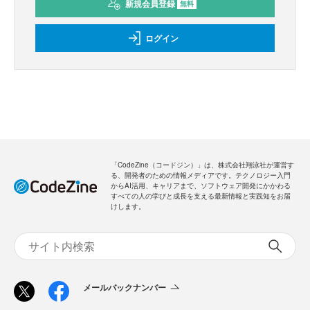
新規会員登録
無料
ログイン
「CodeZine（コードジン）」は、株式会社翔泳社が運営す
る、開発者のための情報メディアです。テクノロジー入門
からAI活用、キャリアまで、ソフトウェア開発にかかわる
すべての人の学びと成長を支える最新情報と実践知をお届
けします。
メールバックナンバー