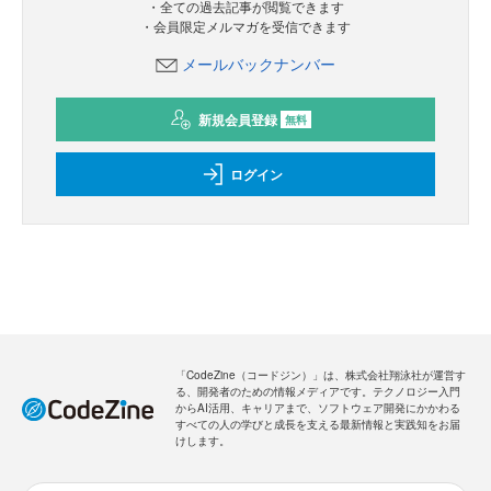
・全ての過去記事が閲覧できます
・会員限定メルマガを受信できます
メールバックナンバー
新規会員登録
無料
ログイン
「CodeZine（コードジン）」は、株式会社翔泳社が運営す
る、開発者のための情報メディアです。テクノロジー入門
からAI活用、キャリアまで、ソフトウェア開発にかかわる
すべての人の学びと成長を支える最新情報と実践知をお届
けします。