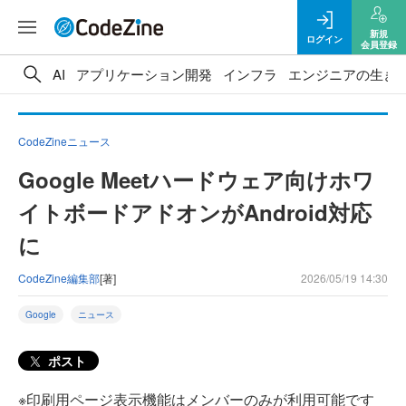
新規
ログイン
会員登録
AI
アプリケーション開発
インフラ
エンジニアの生き
CodeZineニュース
Google Meetハードウェア向けホワ
イトボードアドオンがAndroid対応
に
CodeZine編集部
[著]
2026/05/19 14:30
Google
ニュース
ポスト
※印刷用ページ表示機能はメンバーのみが利用可能です