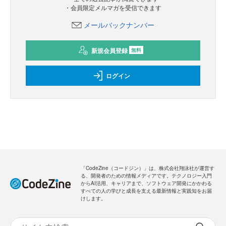
・会員限定メルマガを受信できます
メールバックナンバー
新規会員登録
無料
ログイン
「CodeZine（コードジン）」は、株式会社翔泳社が運営す
る、開発者のための情報メディアです。テクノロジー入門
からAI活用、キャリアまで、ソフトウェア開発にかかわる
すべての人の学びと成長を支える最新情報と実践知をお届
けします。