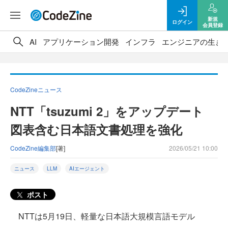
新規
ログイン
会員登録
AI
アプリケーション開発
インフラ
エンジニアの生き
CodeZineニュース
NTT「tsuzumi 2」をアップデート
図表含む日本語文書処理を強化
CodeZine編集部
[著]
2026/05/21 10:00
ニュース
LLM
AIエージェント
ポスト
NTTは5月19日、軽量な日本語大規模言語モデル