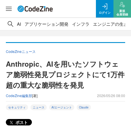
新規
ログイン
会員登録
AI
アプリケーション開発
インフラ
エンジニアの生き
CodeZineニュース
Anthropic、AIを用いたソフトウェ
ア脆弱性発見プロジェクトにて1万件
超の重大な脆弱性を発見
CodeZine編集部
[著]
2026/05/26 08:00
セキュリティ
ニュース
AIエージェント
Claude
ポスト