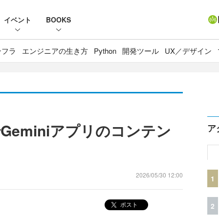
イベント
BOOKS
ンフラ
エンジニアの生き方
Python
開発ツール
UX／デザイン
経由でGeminiアプリのコンテン
ア
2026/05/30 12:00
1
ポスト
2