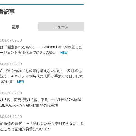
着記事
記事
ニュース
/08/07 09:00
は「測定されるもの」──Grafana Labsが検証した
エージェント実用化までの6つの疑い
NEW
/08/07 08:00
AIで速く作れても成果は増えないのか──及川卓也
説く、AIネイティブ時代に人間が手放してはいけな
つの仕事
NEW
/08/06 09:00
数1.6倍、変更行数1.8倍、平均マージ時間37%削減
ABEMAが進めるAI駆動開発の現在地
/08/06 08:00
的負債の誤解 〜「測れないから説明できない」を
ることと認知的負債について〜