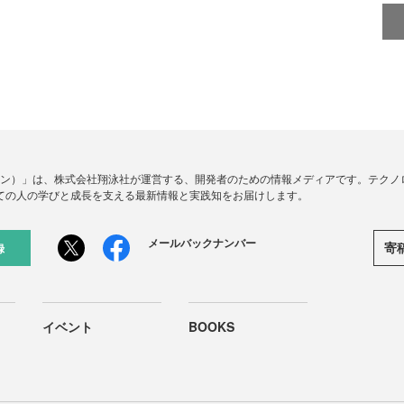
ードジン）」は、株式会社翔泳社が運営する、開発者のための情報メディアです。テク
ての人の学びと成長を支える最新情報と実践知をお届けします。
メールバックナンバー
寄
録
イベント
BOOKS