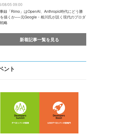
/08/05 09:00
議事録「Rimo」はOpenAI、Anthropic時代にどう勝
を描くか──元Google・相川氏が説く現代のプロダ
戦略
新着記事一覧を見る
ベント