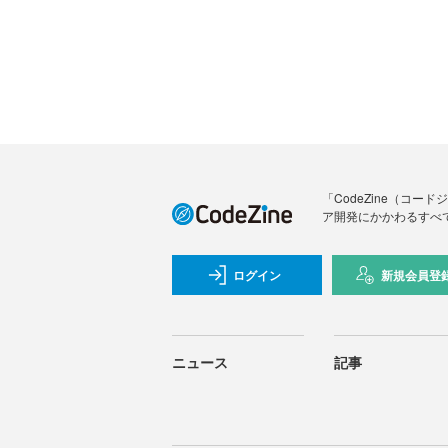
「CodeZine（コ
ア開発にかかわるすべ
ログイン
新規会員登
ニュース
記事