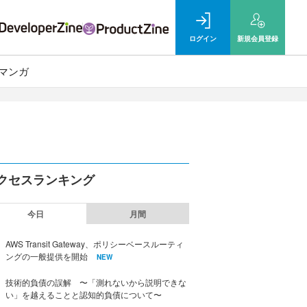
ログイン
新規
会員登録
マンガ
クセスランキング
今日
月間
AWS Transit Gateway、ポリシーベースルーティ
ングの一般提供を開始
NEW
技術的負債の誤解 〜「測れないから説明できな
い」を越えることと認知的負債について〜