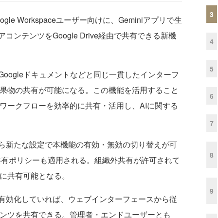
3
gle Workspaceユーザー向けに、Geminiアプリで生
ンテンツをGoogle Drive経由で共有できる新機
4
5
ogleドキュメントなどと同じ一貫したインターフ
の成果物の共有が可能になる。この機能を活用すること
6
iのワークフローを効率的に共有・活用し、AIに関する
7
ら新たな設定で本機能の有効・無効の切り替えが可
8
の共有ポリシーも適用される。組織外共有が許可されて
様に共有可能となる。
9
有効化していれば、ウェブインターフェースから従
ンテンツを共有できる。管理者・エンドユーザーとも