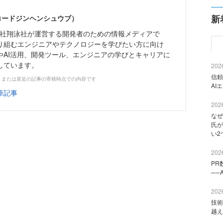
新
（コードジンヘンシュウブ）
株式会社翔泳社が運営する開発者のための情報メディアで
り組むエンジニアやテクノロジーを学びたい方に向け
やAI活用、開発ツール、エンジニアの学びとキャリアに
しています。
2026
信頼
、または直近の記事の寄稿時点での内容です
AI
筆記事
2026
なぜ
氏が
い2
2026
PR
──
2026
技術
越え