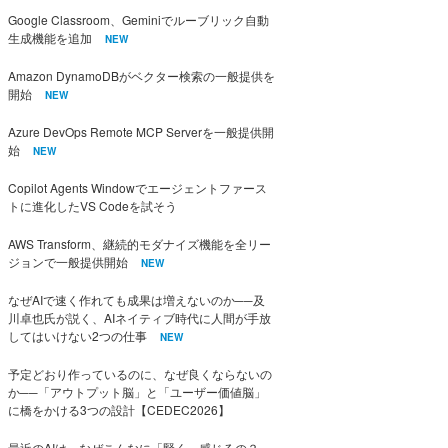
Google Classroom、Geminiでルーブリック自動
生成機能を追加
NEW
Amazon DynamoDBがベクター検索の一般提供を
開始
NEW
Azure DevOps Remote MCP Serverを一般提供開
始
NEW
Copilot Agents Windowでエージェントファース
トに進化したVS Codeを試そう
AWS Transform、継続的モダナイズ機能を全リー
ジョンで一般提供開始
NEW
なぜAIで速く作れても成果は増えないのか──及
川卓也氏が説く、AIネイティブ時代に人間が手放
してはいけない2つの仕事
NEW
予定どおり作っているのに、なぜ良くならないの
か──「アウトプット脳」と「ユーザー価値脳」
に橋をかける3つの設計【CEDEC2026】
最近のAIは、なぜこんなに「賢く」感じるの？