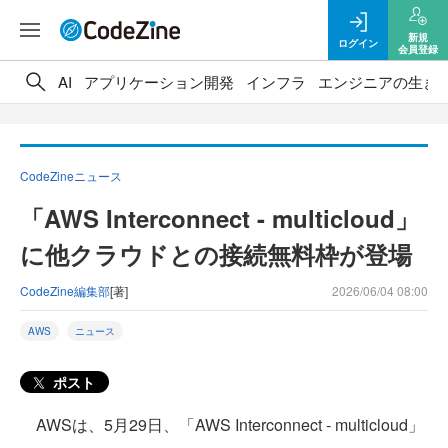
新規
ログイン
会員登録
AI
アプリケーション開発
インフラ
エンジニアの生き
CodeZineニュース
「AWS Interconnect - multicloud」
に他クラウドとの接続無料枠が登場
CodeZine編集部
[著]
2026/06/04 08:00
AWS
ニュース
ポスト
AWSは、5月29日、「AWS Interconnect - multicloud」