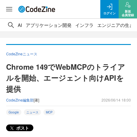
新規
ログイン
会員登録
AI
アプリケーション開発
インフラ
エンジニアの生き
CodeZineニュース
Chrome 149でWebMCPのトライア
ルを開始、エージェント向けAPIを
提供
CodeZine編集部
[著]
2026/06/14 18:00
Google
ニュース
MCP
ポスト