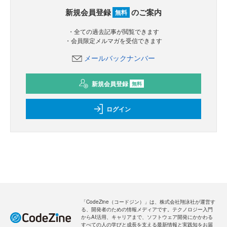
新規会員登録
のご案内
無料
・全ての過去記事が閲覧できます
・会員限定メルマガを受信できます
メールバックナンバー
新規会員登録
無料
ログイン
「CodeZine（コードジン）」は、株式会社翔泳社が運営す
る、開発者のための情報メディアです。テクノロジー入門
からAI活用、キャリアまで、ソフトウェア開発にかかわる
すべての人の学びと成長を支える最新情報と実践知をお届