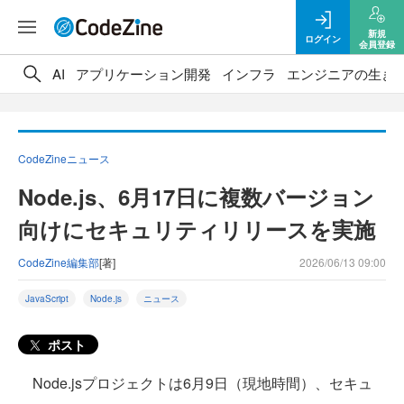
新規
ログイン
会員登録
AI
アプリケーション開発
インフラ
エンジニアの生き
CodeZineニュース
Node.js、6月17日に複数バージョン
向けにセキュリティリリースを実施
CodeZine編集部
[著]
2026/06/13 09:00
JavaScript
Node.js
ニュース
ポスト
Node.jsプロジェクトは6月9日（現地時間）、セキュ