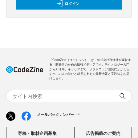
ログイン
「CodeZine（コードジン）」は、株式会社翔泳社が運営す
る、開発者のための情報メディアです。テクノロジー入門
からAI活用、キャリアまで、ソフトウェア開発にかかわる
すべての人の学びと成長を支える最新情報と実践知をお届
けします。
メールバックナンバー
寄稿・取材企画募集
広告掲載のご案内