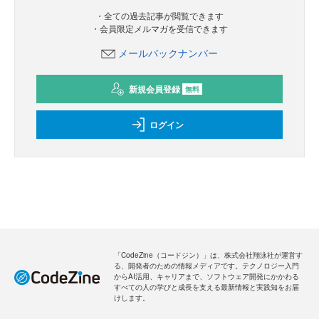
・全ての過去記事が閲覧できます
・会員限定メルマガを受信できます
メールバックナンバー
新規会員登録
無料
ログイン
「CodeZine（コードジン）」は、株式会社翔泳社が運営す
る、開発者のための情報メディアです。テクノロジー入門
からAI活用、キャリアまで、ソフトウェア開発にかかわる
すべての人の学びと成長を支える最新情報と実践知をお届
けします。