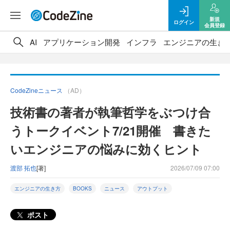
新規
ログイン
会員登録
AI
アプリケーション開発
インフラ
エンジニアの生き
CodeZineニュース
（AD）
技術書の著者が執筆哲学をぶつけ合
うトークイベント7/21開催 書きた
いエンジニアの悩みに効くヒント
渡部 拓也
[著]
2026/07/09 07:00
エンジニアの生き方
BOOKS
ニュース
アウトプット
ポスト