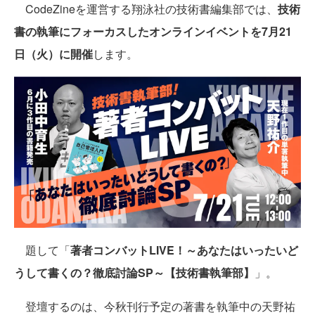
CodeZineを運営する翔泳社の技術書編集部では、
技術
書の執筆にフォーカスしたオンラインイベントを7月21
日（火）に開催
します。
題して「
著者コンバットLIVE！～あなたはいったいど
うして書くの？徹底討論SP～【技術書執筆部】
」。
登壇するのは、今秋刊行予定の著書を執筆中の天野祐