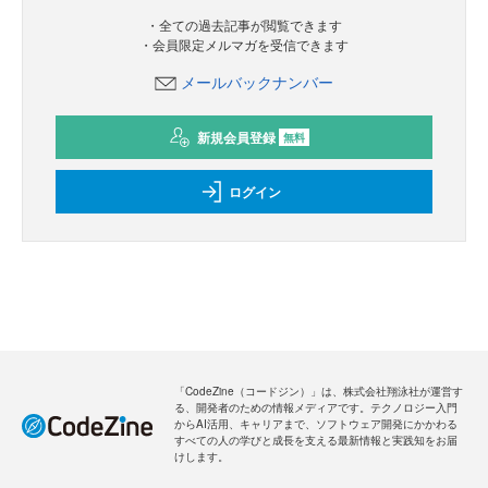
・全ての過去記事が閲覧できます
・会員限定メルマガを受信できます
メールバックナンバー
新規会員登録
無料
ログイン
「CodeZine（コードジン）」は、株式会社翔泳社が運営す
る、開発者のための情報メディアです。テクノロジー入門
からAI活用、キャリアまで、ソフトウェア開発にかかわる
すべての人の学びと成長を支える最新情報と実践知をお届
けします。