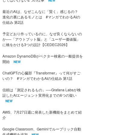
NEW
最近のAIは、なぜこんなに「賢く」感じるの？
進化の裏にあるモノとは #マンガでわかるAIの
仕組み 第2話
予定どおり作っているのに、なぜ良くならないの
か──「アウトプット脳」と「ユーザー価値脳」
に橋をかける3つの設計【CEDEC2026】
Amazon DynamoDBがベクター検索の一般提供を
開始
NEW
ChatGPTの心臓部『Transformer』って何がすご
いの？ #マンガでわかるAIの仕組み 第1話
信頼は「測定されるもの」──Grafana Labsが検
証したAIエージェント実用化までの6つの疑い
NEW
AWS、7月27日週に発表した新機能をまとめて紹
介
Google Classroom、Geminiでルーブリック自動
生成機能を追加
NEW