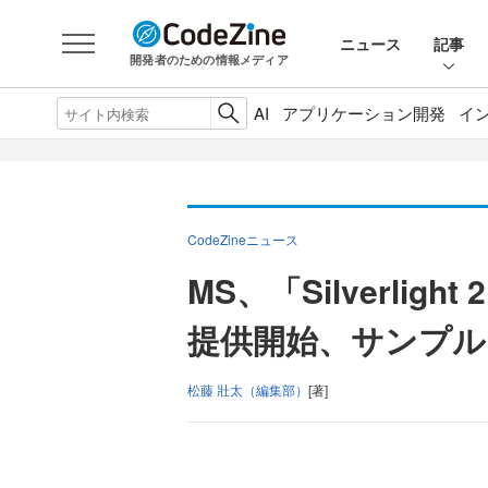
ニュース
記事
開発者のための情報メディア
AI
アプリケーション開発
イ
CodeZineニュース
MS、「Silverli
提供開始、サンプル
松藤 壯太（編集部）
[著]