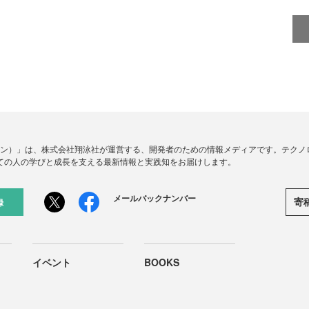
ードジン）」は、株式会社翔泳社が運営する、開発者のための情報メディアです。テク
ての人の学びと成長を支える最新情報と実践知をお届けします。
メールバックナンバー
寄
録
イベント
BOOKS