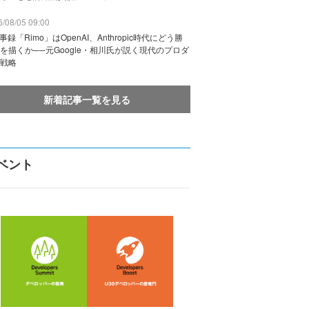
/08/05 09:00
議事録「Rimo」はOpenAI、Anthropic時代にどう勝
を描くか──元Google・相川氏が説く現代のプロダ
戦略
新着記事一覧を見る
ベント