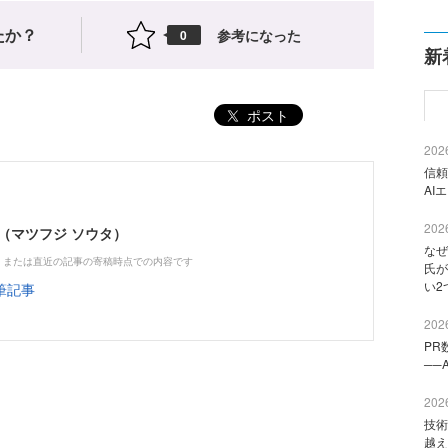
たか？
参考になった
0
新
ポスト
2026
信頼
AI
2026
（マツフジ ソウタ）
なぜ
、または直近の記事の寄稿時点での内容です
氏が
い2
筆記事
2026
PR
──
2026
技術
越え