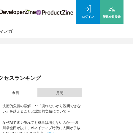
ログイン
新規
会員登録
マンガ
クセスランキング
今日
月間
技術的負債の誤解 〜「測れないから説明できな
い」を越えることと認知的負債について〜
なぜAIで速く作れても成果は増えないのか──及
川卓也氏が説く、AIネイティブ時代に人間が手放
してはいけない2つの仕事