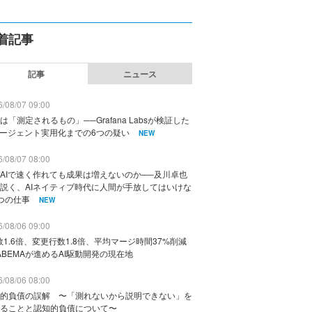
着記事
記事
ニュース
/08/07 09:00
は「測定されるもの」──Grafana Labsが検証した
エージェント実用化までの6つの疑い
NEW
/08/07 08:00
AIで速く作れても成果は増えないのか──及川卓也
説く、AIネイティブ時代に人間が手放してはいけな
つの仕事
NEW
/08/06 09:00
数1.6倍、変更行数1.8倍、平均マージ時間37%削減
ABEMAが進めるAI駆動開発の現在地
/08/06 08:00
的負債の誤解 〜「測れないから説明できない」を
ることと認知的負債について〜