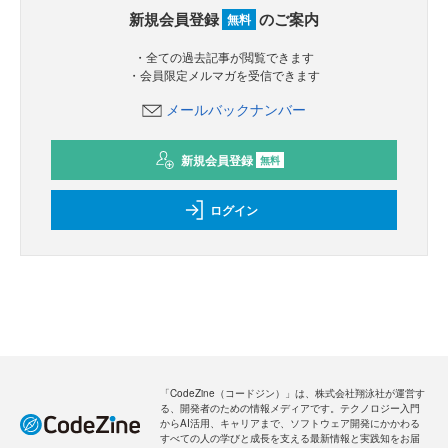
新規会員登録
のご案内
無料
・全ての過去記事が閲覧できます
・会員限定メルマガを受信できます
メールバックナンバー
新規会員登録
無料
ログイン
「CodeZine（コードジン）」は、株式会社翔泳社が運営す
る、開発者のための情報メディアです。テクノロジー入門
からAI活用、キャリアまで、ソフトウェア開発にかかわる
すべての人の学びと成長を支える最新情報と実践知をお届