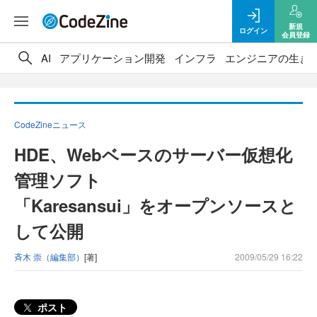
新規
ログイン
会員登録
AI
アプリケーション開発
インフラ
エンジニアの生き
CodeZineニュース
HDE、Webベースのサーバー仮想化
管理ソフト
「Karesansui」をオープンソースと
して公開
斉木 崇（編集部）
[著]
2009/05/29 16:22
ポスト