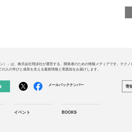
ードジン）」は、株式会社翔泳社が運営する、開発者のための情報メディアです。テク
ての人の学びと成長を支える最新情報と実践知をお届けします。
メールバックナンバー
寄
録
イベント
BOOKS