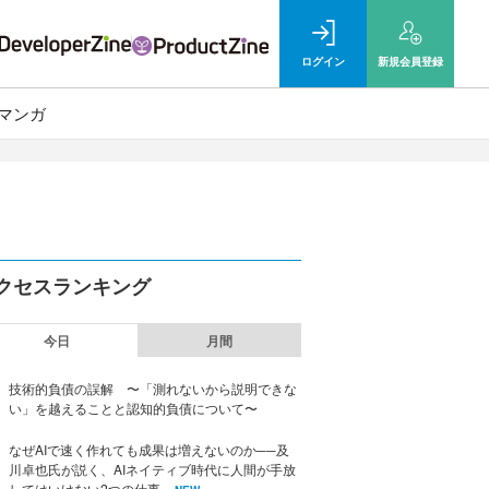
ログイン
新規
会員登録
マンガ
クセスランキング
今日
月間
技術的負債の誤解 〜「測れないから説明できな
い」を越えることと認知的負債について〜
なぜAIで速く作れても成果は増えないのか──及
川卓也氏が説く、AIネイティブ時代に人間が手放
してはいけない2つの仕事