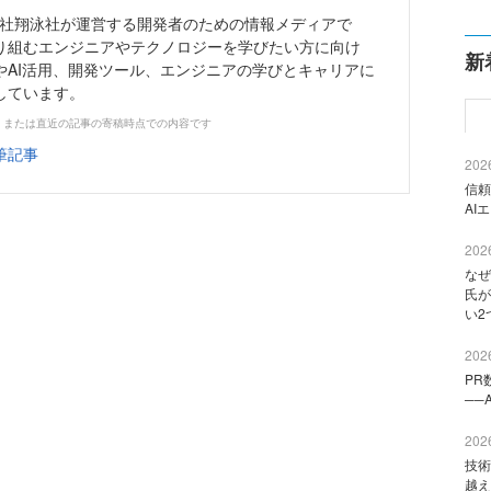
株式会社翔泳社が運営する開発者のための情報メディアで
り組むエンジニアやテクノロジーを学びたい方に向け
新
やAI活用、開発ツール、エンジニアの学びとキャリアに
しています。
、または直近の記事の寄稿時点での内容です
筆記事
2026
信頼
AI
2026
なぜ
氏が
い2
2026
PR
──
2026
技術
越え