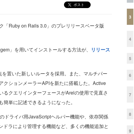
ポスト
3
by on Rails 3.0」のプレリリースベータ版
4
bygem」を用いてインストールする方法が、
リリース
5
言に重点を置いた新しいルータを採用。また、マルチパー
6
ションメーラーAPIを新たに搭載した。Active
内包しているクエリインターフェースがArelの使用で見直さ
7
も簡単に記述できるようになった。
8
yなどのドライバ用JavaScriptヘルパー機能や、依存関係
バンドラにより管理する機能など、多くの機能追加と
9