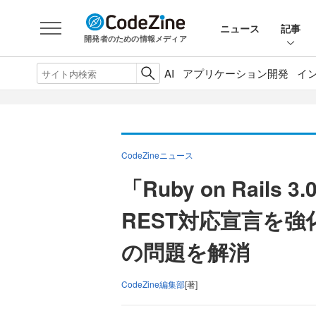
ニュース
記事
開発者のための情報メディア
AI
アプリケーション開発
イ
CodeZineニュース
「Ruby on Rails
REST対応宣言を強
の問題を解消
CodeZine編集部
[著]