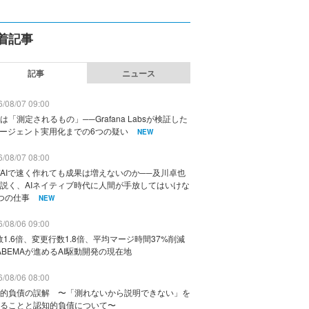
着記事
記事
ニュース
/08/07 09:00
は「測定されるもの」──Grafana Labsが検証した
エージェント実用化までの6つの疑い
NEW
/08/07 08:00
AIで速く作れても成果は増えないのか──及川卓也
説く、AIネイティブ時代に人間が手放してはいけな
つの仕事
NEW
/08/06 09:00
数1.6倍、変更行数1.8倍、平均マージ時間37%削減
ABEMAが進めるAI駆動開発の現在地
/08/06 08:00
的負債の誤解 〜「測れないから説明できない」を
ることと認知的負債について〜