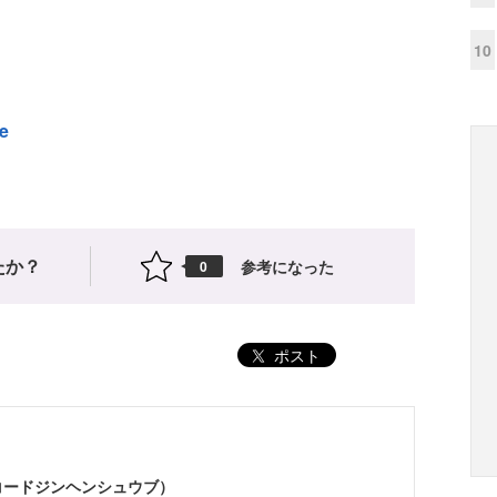
10
se
たか？
参考になった
0
ポスト
（コードジンヘンシュウブ）