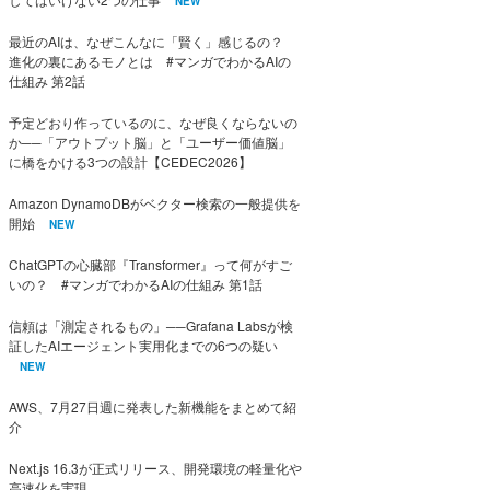
NEW
最近のAIは、なぜこんなに「賢く」感じるの？
進化の裏にあるモノとは #マンガでわかるAIの
仕組み 第2話
予定どおり作っているのに、なぜ良くならないの
か──「アウトプット脳」と「ユーザー価値脳」
に橋をかける3つの設計【CEDEC2026】
Amazon DynamoDBがベクター検索の一般提供を
開始
NEW
ChatGPTの心臓部『Transformer』って何がすご
いの？ #マンガでわかるAIの仕組み 第1話
信頼は「測定されるもの」──Grafana Labsが検
証したAIエージェント実用化までの6つの疑い
NEW
AWS、7月27日週に発表した新機能をまとめて紹
介
Next.js 16.3が正式リリース、開発環境の軽量化や
高速化を実現