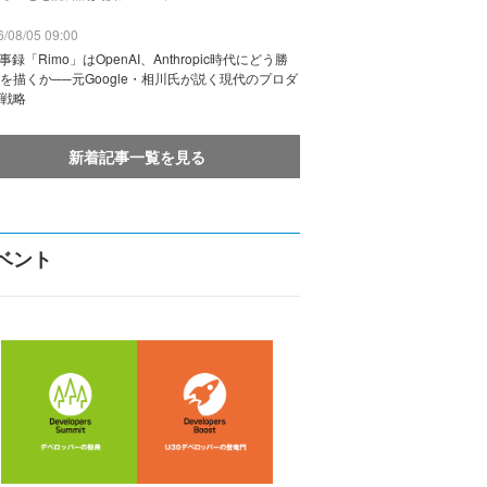
/08/05 09:00
議事録「Rimo」はOpenAI、Anthropic時代にどう勝
を描くか──元Google・相川氏が説く現代のプロダ
戦略
新着記事一覧を見る
ベント