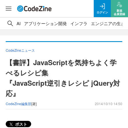
新規
ログイン
会員登録
AI
アプリケーション開発
インフラ
エンジニアの生き
CodeZineニュース
【書評】JavaScriptを気持ちよく学
べるレシピ集
『JavaScript逆引きレシピ jQuery対
応』
CodeZine編集部
[著]
2014/10/10 14:50
ポスト