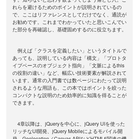
れらを避けるためのポイントが説明されているの
で、ここはリファレンスとしてだけでなく、通読が
お勧めです。これまでわかっていたと思いこんでい
た部分を再確認し、基礎固めするのに役立ちます。
例えば「クラスを定義したい」というタイトルで
あっても、説明している内容は「構文」「プロトタ
イプベースのオブジェクト指向」「文脈によるthis
の役割の違い」など、幅広い技術要素が解説されて
います。通常の入門書では数ページにわたって説明
されるような用語も、この本ではポイントを絞った
コンパクトな説明のため効率的に知識を得ることが
できます。
4章以降は、jQueryを中心に、jQuery UIを使った
リッチなUI開発、jQuery Mobileによるモバイル開
発、Geolocation／Canvas APIなどHTML5関連の機