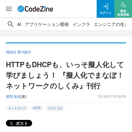
新規
ログイン
会員登録
AI
アプリケーション開発
インフラ
エンジニアの生き
翔泳社 新刊紹介
HTTPもDHCPも、いっそ擬人化して
学びましょう！ 『擬人化でまなぼ！
ネットワークのしくみ』刊行
渡部 拓也
[著]
2016/02/19 08:00
ネットワーク
HTTP
プロトコル
ポスト